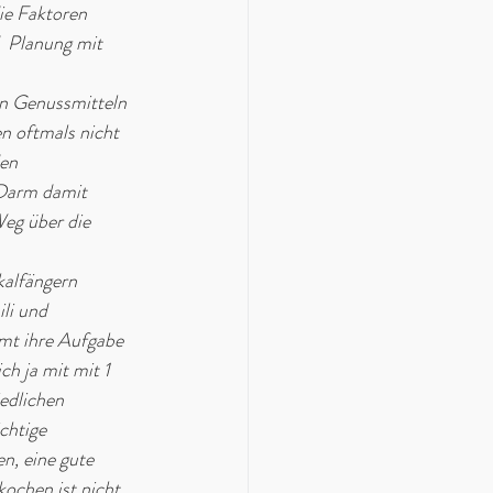
die Faktoren 
  Planung mit 
on Genussmitteln 
n oftmals nicht 
en 
Darm damit 
eg über die 
kalfängern 
li und 
mt ihre Aufgabe 
h ja mit mit 1 
edlichen 
chtige 
n, eine gute 
ochen ist nicht 