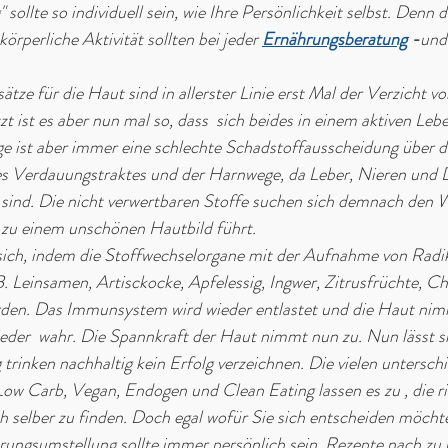
 sollte so individuell sein, wie Ihre Persönlichkeit selbst. Denn 
örperliche Aktivität sollten bei jeder 
Ernährungsberatung
 -
und
ze für die Haut sind in allerster Linie erst Mal der Verzicht v
 ist es aber nun mal so, dass  sich beides in einem aktiven Lebe
ge ist aber immer eine schlechte Schadstoffausscheidung über d
 Verdauungstraktes und der Harnwege, da Leber, Nieren und 
 sind. Die nicht verwertbaren Stoffe suchen sich demnach den W
 zu einem unschönen Hautbild führt. 
sich, indem die Stoffwechselorgane mit der Aufnahme von Radi
B. Leinsamen, Artisckocke, Apfelessig, Ingwer, Zitrusfrüchte, Chi
den. Das Immunsystem wird wieder entlastet und die Haut nim
der  wahr. Die Spannkraft der Haut nimmt nun zu. Nun lässt sic
 trinken nachhaltig kein Erfolg verzeichnen. Die vielen unterschi
ow Carb, Vegan, Endogen und Clean Eating lassen es zu , die ri
 selber zu finden. Doch egal wofür Sie sich entscheiden möchte
ungsumstellung sollte immer persönlich sein. Rezepte nach zu k