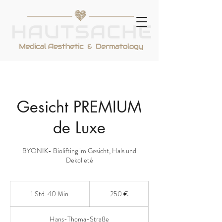
Gesicht PREMIUM
de Luxe
BYONIK- Biolifting im Gesicht, Hals und
Dekolleté
250
Euro
1 Std. 40 Min.
1
250 €
S
t
Hans-Thoma-Straße