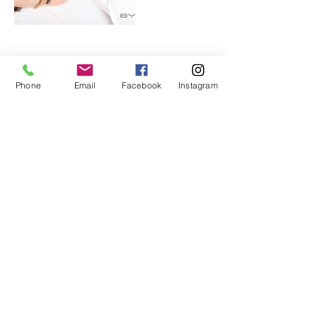
Umbuchung & Kündigung
Phone
Email
Facebook
Instagram
Terminverschiebungen und Stornierungen müssen
mindestens 24 Stunden vor dem vereinbarten
Termin erfolgen, andernfalls sind Gebühren von
50% des Honorars zu leisten.
Kontaktangaben
Hans-Thoma-Straße 30, 60596 Frankfurt am
Main, Frankfurt-Süd, Germany
0151-12429866
info@hautsache-maintaunus.de