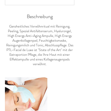
d
4
0
M
Beschreibung
i
n
Ganzheitliches Verwöhnritual mit Reinigung,
.
Peeling, Spezial Antifaltenserum, Hyalurongel,
High Energy Anti-Aging Ampulle, High Energy
Augenkollagenpad, Feuchtigkeitsmaske,
Reinigungsmilich und Tonic, Abschlusspflege. Das
PTL-Facial de Luxe ist "State of the Art" mit der
Extraportion Pflege, die Ihre Haut mit einer
Effektampulle und eines Kollagenaugenpads
verwöhnt.