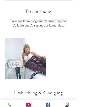
n
.
Beschreibung
Druckwellenmassage zur Reduzierung von
Cellulite und Anregung des Lymphfluss
Umbuchung & Kündigung
Terminverschiebungen und Stornierungen müssen
mindestens 24 Stunden vor dem vereinbarten