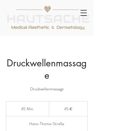
Druckwellenmassag
e
Druckwellenmassage
45
Euro
45 Min.
4
45 €
5
M
Hans-Thoma-Straße
i