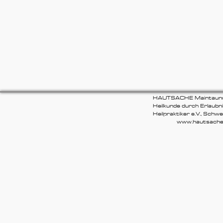
HAUTSACHE Maintaunus, 
Heilkunde durch Erlaub
Heilpraktiker e.V., Sch
www.hautsache-mainta
Hans-Thoma-St