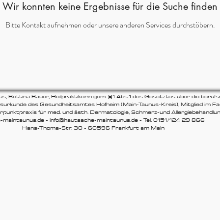
Wir konnten keine Ergebnisse für die Suche finden
Bitte Kontakt aufnehmen oder unsere anderen Services durchstöbern.
Bettina Bauer, Heilpraktikerin gem. §1 Abs.1 des Gesetztes über die beruf
nisurkunde des Gesundheitsamtes Hofheim (Main-Taunus-Kreis), Mitglied im 
werpunktpraxis für med. und ästh. Dermatologie, Schmerz-und Allergiebehandlu
unus.de - info@hautsache-maintaunus.de - Tel. 0151/124 29 866
r. 30 - 60596 Frankfurt am Main